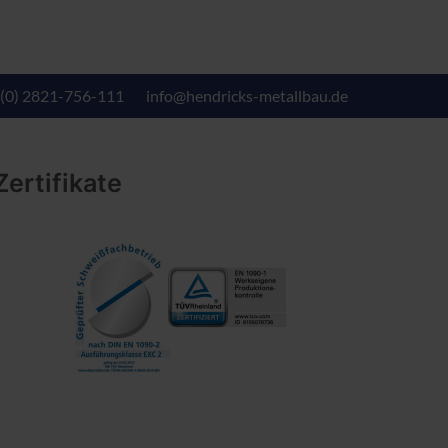
 (0) 2821-756-111
info@hendricks-metallbau.de
Zertifikate