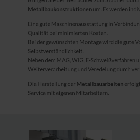
Bringen Sie den Betrachter zum Staunen durch 
Metallbaukonstruktionen
um. Es werden indiv
Eine gute Maschinenausstattung in Verbindung
Qualität bei minimierten Kosten.
Bei der gewünschten Montage wird die gute Vor
Selbstverständlichkeit.
Neben dem MAG, WIG, E-Schweißverfahren und 
Weiterverarbeitung und Veredelung durch verz
Die Herstellung der
Metallbauarbeiten
erfolg
Service mit eigenen Mitarbeitern.