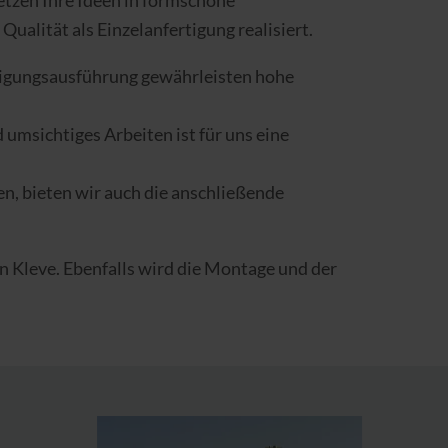
etzen Ihre Ideen in formschöne
ualität als Einzelanfertigung realisiert.
rtigungsausführung gewährleisten hohe
umsichtiges Arbeiten ist für uns eine
, bieten wir auch die anschließende
in Kleve. Ebenfalls wird die Montage und der