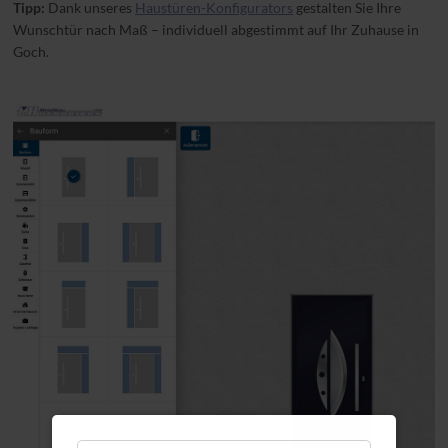
Tipp:
Dank unseres
Haustüren-Konfigurators
gestalten Sie Ihre
Wunschtür nach Maß – individuell abgestimmt auf Ihr Zuhause in
Goch.