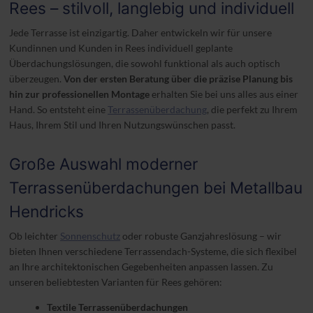
Rees – stilvoll, langlebig und individuell
ü
Jede Terrasse ist einzigartig. Daher entwickeln wir für unsere
Kundinnen und Kunden in Rees individuell geplante
Überdachungslösungen, die sowohl funktional als auch optisch
überzeugen.
Von der ersten Beratung über die präzise Planung bis
hin zur professionellen Montage
erhalten Sie bei uns alles aus einer
Hand. So entsteht eine
Terrassenüberdachung
, die perfekt zu Ihrem
Haus, Ihrem Stil und Ihren Nutzungswünschen passt.
Große Auswahl moderner
Terrassenüberdachungen bei Metallbau
Hendricks
Ob leichter
Sonnenschutz
oder robuste Ganzjahreslösung – wir
bieten Ihnen verschiedene Terrassendach-Systeme, die sich flexibel
an Ihre architektonischen Gegebenheiten anpassen lassen. Zu
unseren beliebtesten Varianten für Rees gehören:
Textile Terrassenüberdachungen