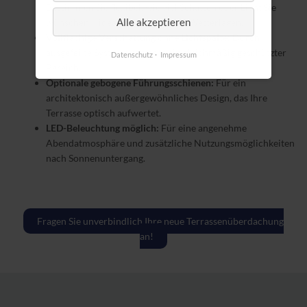
Bestimmen Sie flexibel, wie viel Schatten oder Licht Sie
Alle akzeptieren
wünschen – ideal für wechselnde Wetterlagen.
Vollflächige Verschattung ohne Lichtspalte:
Durch
ausgefeilte Systeme entsteht ein gleichmäßig geschützter
Datenschutz
Impressum
Bereich.
Optionale gebogene Führungsschienen:
Für ein
architektonisch außergewöhnliches Design, das Ihre
Terrasse optisch aufwertet.
LED-Beleuchtung möglich:
Für eine angenehme
Abendatmosphäre und zusätzliche Nutzungsmöglichkeiten
nach Sonnenuntergang.
Fragen Sie unverbindlich Ihre neue Terrassenüberdachung
an!