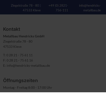
Ziegelstraße 78 - 80 |
+49 (0) 2821-
info@hendricks-
47533 Kleve
756-111
metallbau.de
Kontakt
Metallbau Hendricks GmbH
Ziegelstraße 78 - 80
47533 Kleve
T: 0 28 21 - 75 61 11
F: 0 28 21 - 75 61 16
E:
info@hendricks-metallbau.de
Öffnungszeiten
Montag - Freitag 8:00 - 17:00 Uhr
Schausonntag
jeden ersten Sonntag im Monat