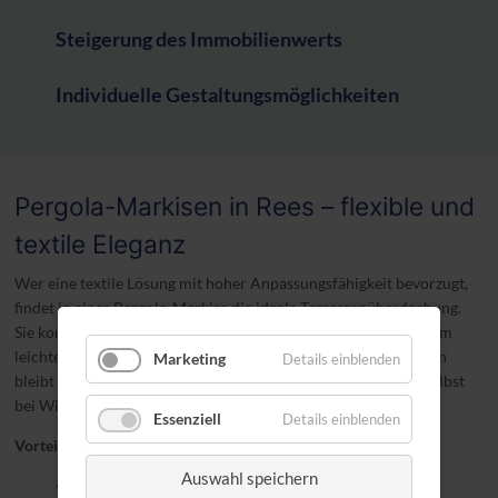
Steigerung des Immobilienwerts
Individuelle Gestaltungsmöglichkeiten
Pergola-Markisen in Rees – flexible und
textile Eleganz
Wer eine textile Lösung mit hoher Anpassungsfähigkeit bevorzugt,
findet in einer Pergola-Markise die ideale Terrassenüberdachung.
Sie kombiniert wirksamen Sonnen- und Wetterschutz mit einem
leichten, eleganten Design. Dank moderner Führungstechniken
Marketing
Details einblenden
bleibt der Stoff stabil und verhindert störende Lichtspalte – selbst
bei Wind.
Essenziell
Details einblenden
Vorteile einer Pergola-Markise:
Auswahl speichern
Individuelle Nutzung als Sonnen- und Wetterschutz: