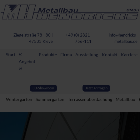
Ziegelstraße 78 - 80 |
+49 (0) 2821-
info@hendricks-
47533 Kleve
756-111
metallbau.de
Start
%
Produkte
Firma
Ausstellung
Kontakt
Karriere
Angebot
%
3D-Showroom
Jetzt Anfragen
Wintergarten
Sommergarten
Terrassenüberdachung
Metallbau